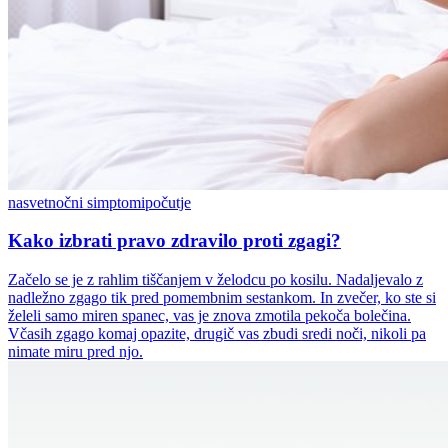
nasvet
nočni simptomi
počutje
Kako izbrati pravo zdravilo proti zgagi?
Začelo se je z rahlim tiščanjem v želodcu po kosilu. Nadaljevalo z
nadležno zgago tik pred pomembnim sestankom. In zvečer, ko ste si
želeli samo miren spanec, vas je znova zmotila pekoča bolečina.
Včasih zgago komaj opazite, drugič vas zbudi sredi noči, nikoli pa
nimate miru pred njo.