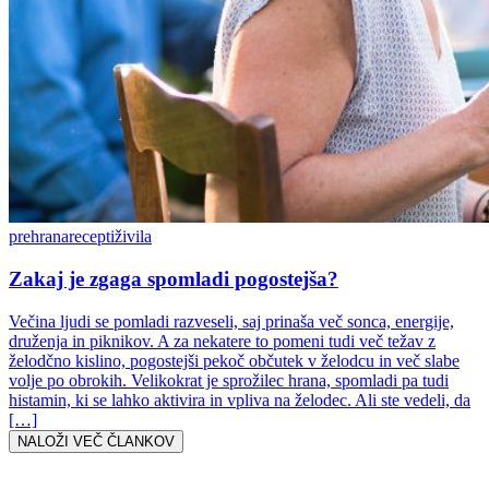
prehrana
recepti
živila
Zakaj je zgaga spomladi pogostejša?
Večina ljudi se pomladi razveseli, saj prinaša več sonca, energije,
druženja in piknikov. A za nekatere to pomeni tudi več težav z
želodčno kislino, pogostejši pekoč občutek v želodcu in več slabe
volje po obrokih. Velikokrat je sprožilec hrana, spomladi pa tudi
histamin, ki se lahko aktivira in vpliva na želodec. Ali ste vedeli, da
[…]
NALOŽI VEČ ČLANKOV