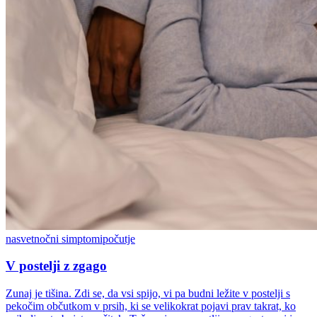
nasvet
nočni simptomi
počutje
V postelji z zgago
Zunaj je tišina. Zdi se, da vsi spijo, vi pa budni ležite v postelji s
pekočim občutkom v prsih, ki se velikokrat pojavi prav takrat, ko