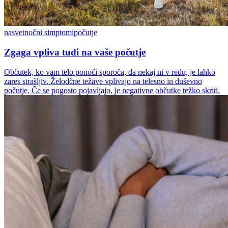
nasvet
nočni simptomi
počutje
Zgaga vpliva tudi na vaše počutje
Občutek, ko vam telo ponoči sporoča, da nekaj ni v redu, je lahko
zares strašljiv. Želodčne težave vplivajo na telesno in duševno
počutje. Če se pogosto pojavljajo, je negativne občutke težko skriti.