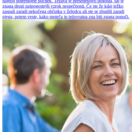
najbolj potrebujete počitek. Težava je presenetljivo pogosta, saj je
zgaga drugi najpogostejši vzrok nespečnosti. Če ste že kdaj težko
zaspali zaradi pekočega občutka v želodcu ali ste se zbudili zaradi
njega, potem veste, kako moteča in trdovratna zna biti zgaga ponoči.