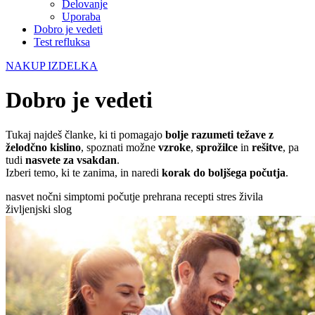
Delovanje
Uporaba
Dobro je vedeti
Test refluksa
NAKUP IZDELKA
Dobro je vedeti
Tukaj najdeš članke, ki ti pomagajo
bolje razumeti težave z
želodčno kislino
, spoznati možne
vzroke
,
sprožilce
in
rešitve
, pa
tudi
nasvete za vsakdan
.
Izberi temo, ki te zanima, in naredi
korak do boljšega počutja
.
nasvet
nočni simptomi
počutje
prehrana
recepti
stres
živila
življenjski slog