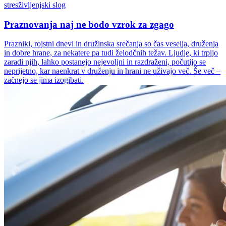
stres
življenjski slog
Praznovanja naj ne bodo vzrok za zgago
Prazniki, rojstni dnevi in družinska srečanja so čas veselja, druženja
in dobre hrane, za nekatere pa tudi želodčnih težav. Ljudje, ki trpijo
zaradi njih, lahko postanejo nejevoljni in razdraženi, počutijo se
neprijetno, kar naenkrat v druženju in hrani ne uživajo več. Še več –
začnejo se jima izogibati.