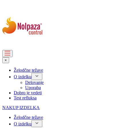
×
Želodčne težave
O izdelku
Delovanje
Uporaba
Dobro je vedeti
Test refluksa
NAKUP IZDELKA
Želodčne težave
O izdelku