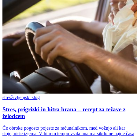
stres
življenjski slog
Stres, prigrizki in hitra hrana – recept za težave z
želodcem
Če obroke pogosto pojeste za računalnikom, med vožnjo ali kar
stoje, niste izjema. V hitrem tempu vsakdana marsikdo ne najde časa