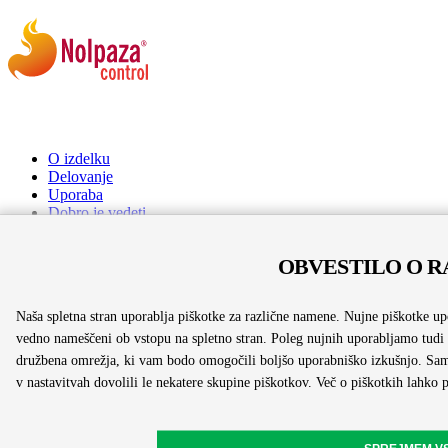
O izdelku
Delovanje
Uporaba
Dobro je vedeti
Pogosta vprašanja
OBVESTILO O R
Pred uporabo natančno preberite navodilo! O tveganju in neželenih
učinkih se posvetujte z zdravnikom ali s farmacevtom.
Naša spletna stran uporablja piškotke za različne namene. Nujne piškotke 
vedno nameščeni ob vstopu na spletno stran. Poleg nujnih uporabljamo tudi p
družbena omrežja, ki vam bodo omogočili boljšo uporabniško izkušnjo. Sami la
Kontakt
v nastavitvah dovolili le nekatere skupine piškotkov. Več o piškotkih lahko 
Pravne informacije
Varstvo osebnih podatkov
Prijava neželenih učinkov